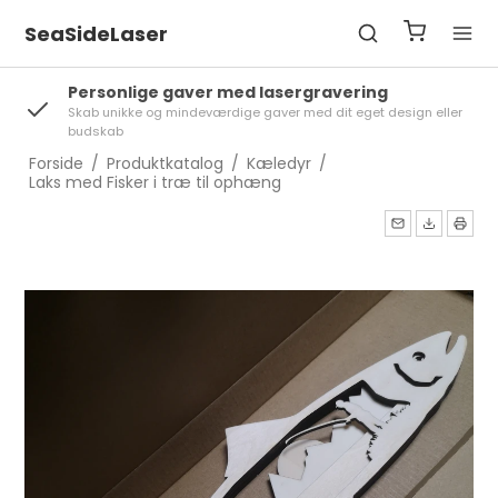
SeaSideLaser
Personlige gaver med lasergravering
Skab unikke og mindeværdige gaver med dit eget design eller
budskab
Forside
/
Produktkatalog
/
Kæledyr
/
Laks med Fisker i træ til ophæng