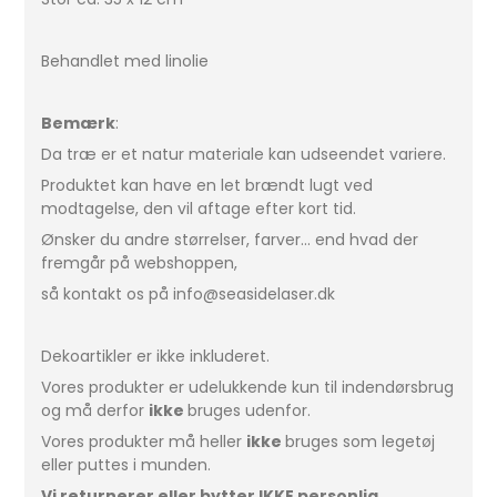
Behandlet med linolie
Bemærk
:
Da træ er et natur materiale kan udseendet variere.
Produktet kan have en let brændt lugt ved
modtagelse, den vil aftage efter kort tid.
Ønsker du andre størrelser, farver... end hvad der
fremgår på webshoppen,
så kontakt os på info@seasidelaser.dk
Dekoartikler er ikke inkluderet.
Vores produkter er udelukkende kun til indendørsbrug
og må derfor
ikke
bruges udenfor.
Vores produkter må heller
ikke
bruges som legetøj
eller puttes i munden.
Vi returnerer eller bytter IKKE personlig