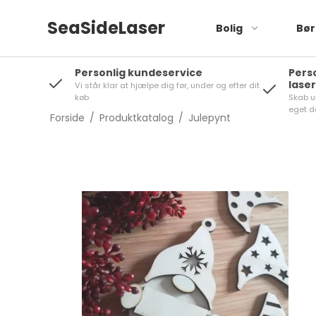
SeaSideLaser
Bolig
Bør
Personlig kundeservice
Pers
lase
Vi står klar at hjælpe dig før, under og efter dit
Stanley Topper
køb
Skab u
eget d
Forside
/
Produktkatalog
/
Julepynt