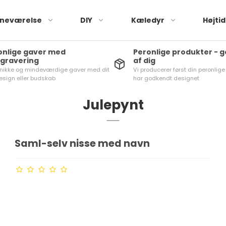
neværelse
DIY
Kæledyr
Højti
onlige gaver med
Peronlige produkter - 
rgravering
af dig
nikke og mindeværdige gaver med dit
Vi producerer først din peronlige
esign eller budskab
har godkendt designet
Julepynt
Saml-selv nisse med navn