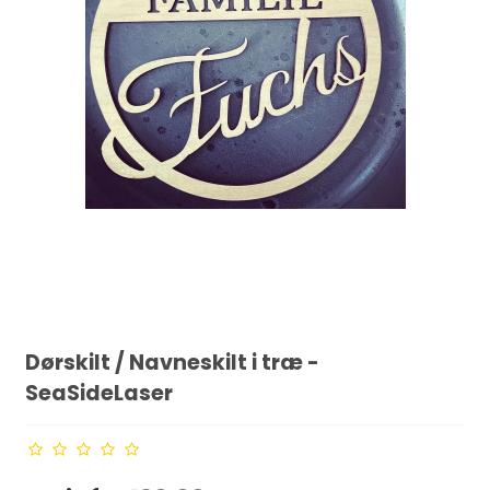
Dørskilt / Navneskilt i træ -
SeaSideLaser