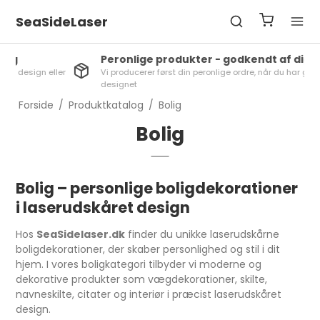
SeaSideLaser
Peronlige produkter - godkendt af dig
ler
Vi producerer først din peronlige ordre, når du har godkendt
designet
Forside
/
Produktkatalog
/
Bolig
Bolig
Bolig – personlige boligdekorationer
i laserudskåret design
Hos
SeaSidelaser.dk
finder du unikke laserudskårne
boligdekorationer, der skaber personlighed og stil i dit
hjem. I vores boligkategori tilbyder vi moderne og
dekorative produkter som vægdekorationer, skilte,
navneskilte, citater og interiør i præcist laserudskåret
design.