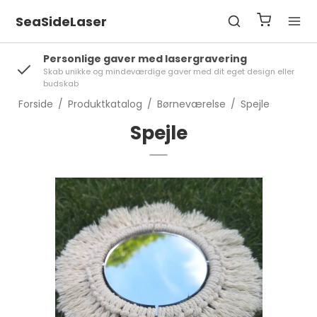
SeaSideLaser
Personlige gaver med lasergravering
Skab unikke og mindeværdige gaver med dit eget design eller
budskab
Forside
/
Produktkatalog
/
Børneværelse
/
Spejle
Spejle