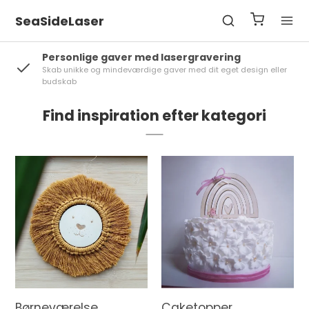
SeaSideLaser
Peronlige produkter - godkendt af dig
ler
Vi producerer først din peronlige ordre, når du har godkendt
designet
Find inspiration efter kategori
Børneværelse
Caketopper