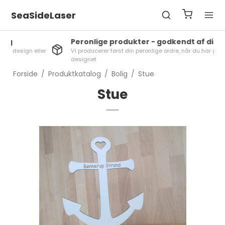
SeaSideLaser
Peronlige produkter - godkendt af dig
ler
Vi producerer først din peronlige ordre, når du har godkendt
designet
Forside
/
Produktkatalog
/
Bolig
/
Stue
Stue