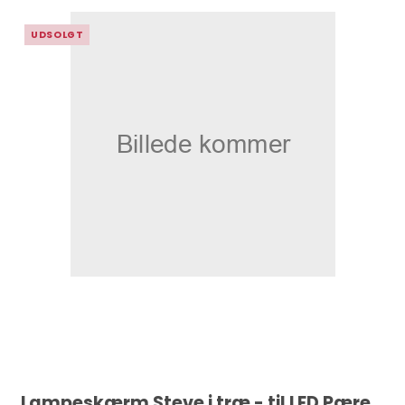
UDSOLGT
Lampeskærm Steve i træ - til LED Pære