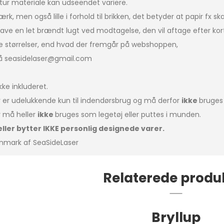
tur materiale kan udseendet variere.
k, men også lille i forhold til brikken, det betyder at papir fx sk
ave en let brændt lugt ved modtagelse, den vil aftage efter kort
e størrelser, end hvad der fremgår på webshoppen,
på seasidelaser@gmail.com
kke inkluderet.
 er udelukkende kun til indendørsbrug og må derfor
ikke
bruges
r må heller
ikke
bruges som legetøj eller puttes i munden.
eller bytter IKKE personlig designede varer.
anmark af SeaSideLaser
Relaterede produ
Bryllup