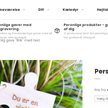
neværelse
DIY
Kæledyr
Højti
onlige gaver med
Peronlige produkter - 
rgravering
af dig
nikke og mindeværdige gaver med dit
Vi producerer først din peronlige
esign eller budskab
har godkendt designet
nlig gave "Brik" med text
Pers
Pris fra
Vælg St