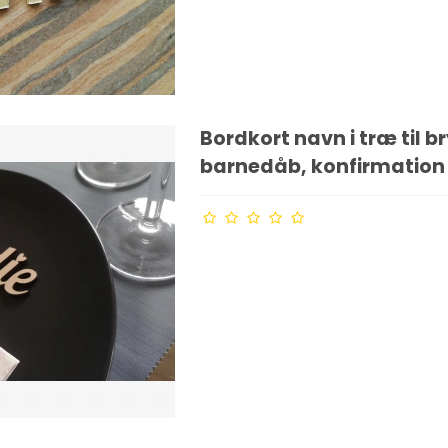
Bordkort navn i træ til br
barnedåb, konfirmation .