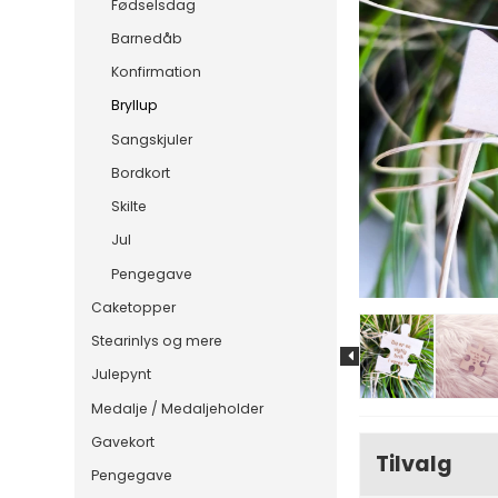
Fødselsdag
Barnedåb
Konfirmation
Bryllup
Sangskjuler
Bordkort
Skilte
Jul
Pengegave
Caketopper
Stearinlys og mere
Julepynt
Medalje / Medaljeholder
Gavekort
Tilvalg
Pengegave