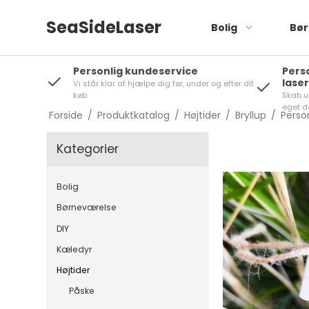
SeaSideLaser
Bolig
Bør
Personlig kundeservice
Pers
lase
Vi står klar at hjælpe dig før, under og efter dit
Stanley Topper
køb
Skab u
eget d
Forside
/
Produktkatalog
/
Højtider
/
Bryllup
/
Perso
Kategorier
Bolig
Børneværelse
DIY
Kæledyr
Højtider
Påske