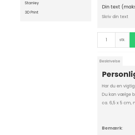
Stanley
Din text (mak
3D Print
Skriv din text
stk.
Beskrivelse
Personli
Har du en vigti
Du kan vælge b
ca. 6,5 x 5 cm,
Bemærk
: