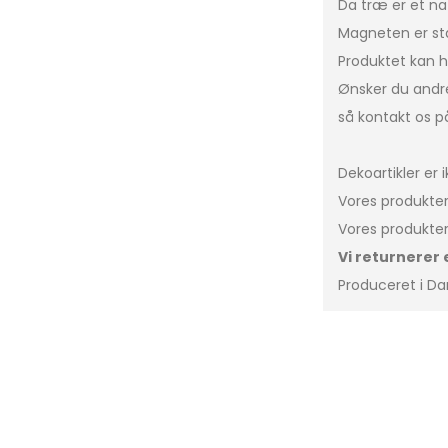
Da træ er et na
Magneten er stær
Produktet kan h
Ønsker du andr
så kontakt os 
Dekoartikler er i
Vores produkter
Vores produkte
Vi returnerer 
Produceret i D