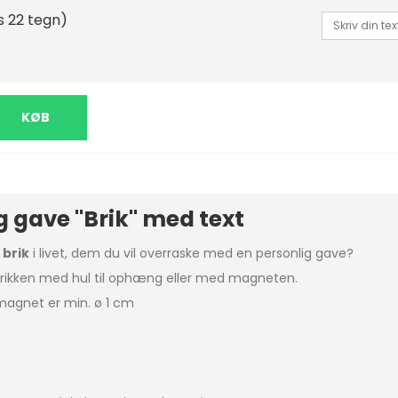
s 22 tegn)
KØB
g gave
"Brik" med text
g
brik
i livet, dem du vil overraske med en personlig gave?
rikken med hul til ophæng eller med magneten.
 magnet er min. ø 1 cm